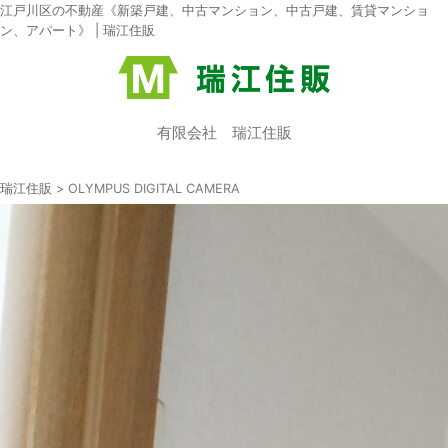
江戸川区の不動産《新築戸建、中古マンション、中古戸建、賃貸マンショ
ン、アパート》 | 瑞江住販
有限会社 瑞江住販
瑞江住販
>
OLYMPUS DIGITAL CAMERA