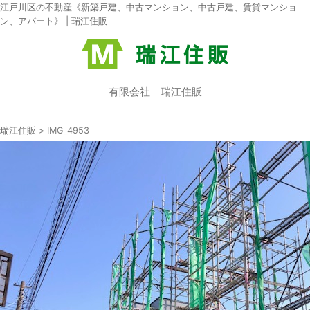
江戸川区の不動産《新築戸建、中古マンション、中古戸建、賃貸マンショ
ン、アパート》 | 瑞江住販
有限会社 瑞江住販
瑞江住販
>
IMG_4953